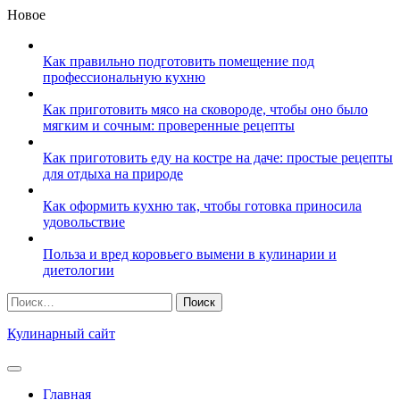
Перейти
Новое
к
содержимому
Как правильно подготовить помещение под
профессиональную кухню
Как приготовить мясо на сковороде, чтобы оно было
мягким и сочным: проверенные рецепты
Как приготовить еду на костре на даче: простые рецепты
для отдыха на природе
Как оформить кухню так, чтобы готовка приносила
удовольствие
Польза и вред коровьего вымени в кулинарии и
диетологии
Найти:
Кулинарный сайт
Главная