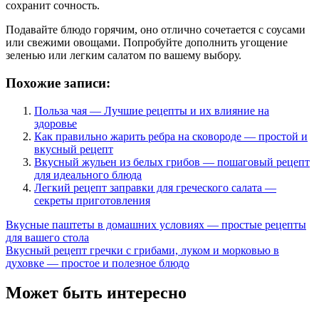
сохранит сочность.
Подавайте блюдо горячим, оно отлично сочетается с соусами
или свежими овощами. Попробуйте дополнить угощение
зеленью или легким салатом по вашему выбору.
Похожие записи:
Польза чая — Лучшие рецепты и их влияние на
здоровье
Как правильно жарить ребра на сковороде — простой и
вкусный рецепт
Вкусный жульен из белых грибов — пошаговый рецепт
для идеального блюда
Легкий рецепт заправки для греческого салата —
секреты приготовления
Навигация
Вкусные паштеты в домашних условиях — простые рецепты
для вашего стола
по
Вкусный рецепт гречки с грибами, луком и морковью в
записям
духовке — простое и полезное блюдо
Может быть интересно