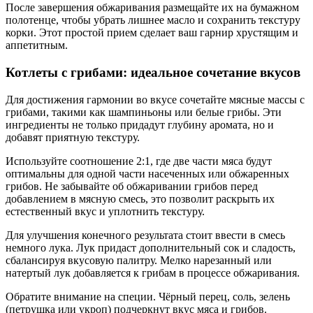
После завершения обжаривания размещайте их на бумажном
полотенце, чтобы убрать лишнее масло и сохранить текстуру
корки. Этот простой прием сделает ваш гарнир хрустящим и
аппетитным.
Котлеты с грибами: идеальное сочетание вкусов
Для достижения гармонии во вкусе сочетайте мясные массы с
грибами, такими как шампиньоны или белые грибы. Эти
ингредиенты не только придадут глубину аромата, но и
добавят приятную текстуру.
Используйте соотношение 2:1, где две части мяса будут
оптимальны для одной части насеченных или обжаренных
грибов. Не забывайте об обжаривании грибов перед
добавлением в мясную смесь, это позволит раскрыть их
естественный вкус и уплотнить текстуру.
Для улучшения конечного результата стоит ввести в смесь
немного лука. Лук придаст дополнительный сок и сладость,
сбалансируя вкусовую палитру. Мелко нарезанный или
натертый лук добавляется к грибам в процессе обжаривания.
Обратите внимание на специи. Чёрный перец, соль, зелень
(петрушка или укроп) подчеркнут вкус мяса и грибов.